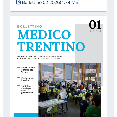
pdf
Bollettino 02 2026
(
1.79 MB
)