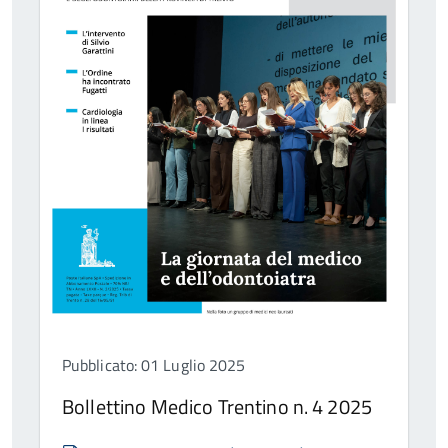
Pubblicato: 01 Luglio 2025
Bollettino Medico Trentino n. 4 2025