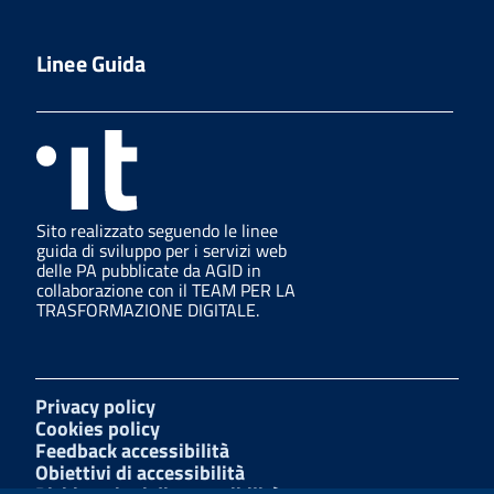
Linee Guida
Sito realizzato seguendo le linee
guida di sviluppo per i servizi web
delle PA pubblicate da AGID in
collaborazione con il TEAM PER LA
TRASFORMAZIONE DIGITALE.
Privacy policy
Cookies policy
Feedback accessibilità
Obiettivi di accessibilità