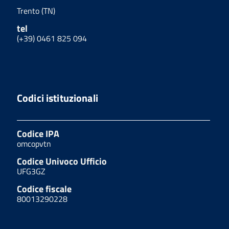
Trento (TN)
tel
(+39) 0461 825 094
Codici istituzionali
Codice IPA
omcopvtn
Codice Univoco Ufficio
UFG3GZ
Codice fiscale
80013290228