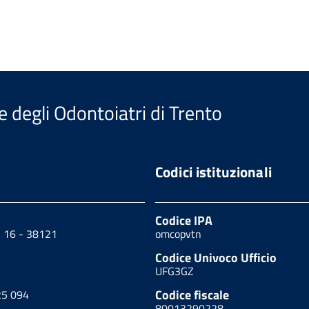
e degli Odontoiatri di Trento
Codici istituzionali
Codice IPA
, 16 - 38121
omcopvtn
Codice Univoco Ufficio
UFG3GZ
Codice fiscale
25 094
80013290228