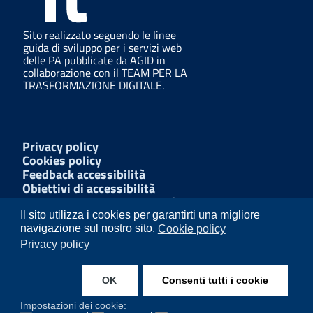
Sito realizzato seguendo le linee
guida di sviluppo per i servizi web
delle PA pubblicate da AGID in
collaborazione con il TEAM PER LA
TRASFORMAZIONE DIGITALE.
Privacy policy
Cookies policy
Feedback accessibilità
Obiettivi di accessibilità
Dichiarazioni di accessibilità
Amministrazione Trasparente
Il sito utilizza i cookies per garantirti una migliore
Mappa del sito
navigazione sul nostro sito.
Cookie policy
Segnalazioni di illecito
Privacy policy
W3C Css
OK
Consenti tutti i cookie
Instagram
Facebook
Impostazioni dei cookie: