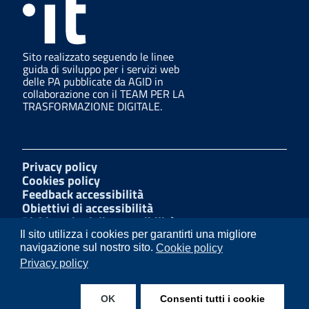
Sito realizzato seguendo le linee
guida di sviluppo per i servizi web
delle PA pubblicate da AGID in
collaborazione con il TEAM PER LA
TRASFORMAZIONE DIGITALE.
Privacy policy
Cookies policy
Feedback accessibilità
Obiettivi di accessibilità
Dichiarazioni di accessibilità
Amministrazione Trasparente
Il sito utilizza i cookies per garantirti una migliore
Mappa del sito
navigazione sul nostro sito.
Cookie policy
Segnalazioni di illecito
Privacy policy
W3C Css
OK
Consenti tutti i cookie