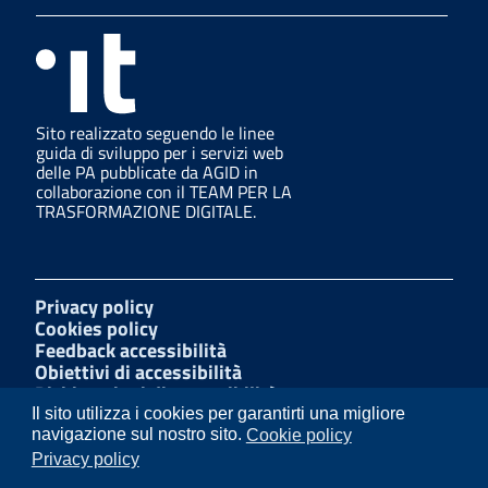
Sito realizzato seguendo le linee
guida di sviluppo per i servizi web
delle PA pubblicate da AGID in
collaborazione con il TEAM PER LA
TRASFORMAZIONE DIGITALE.
Privacy policy
Cookies policy
Feedback accessibilità
Obiettivi di accessibilità
Dichiarazioni di accessibilità
Amministrazione Trasparente
Il sito utilizza i cookies per garantirti una migliore
Mappa del sito
navigazione sul nostro sito.
Cookie policy
Segnalazioni di illecito
Privacy policy
W3C Css