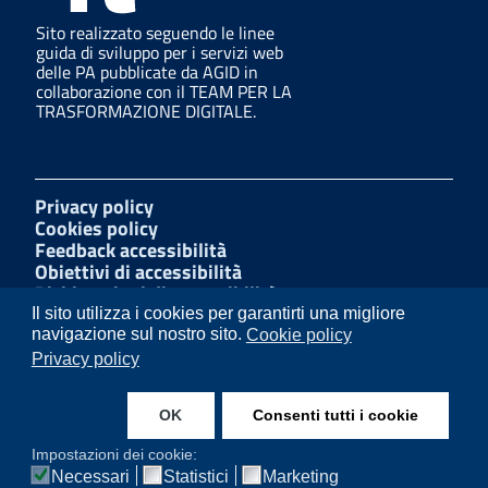
Sito realizzato seguendo le linee
guida di sviluppo per i servizi web
delle PA pubblicate da AGID in
collaborazione con il TEAM PER LA
TRASFORMAZIONE DIGITALE.
Privacy policy
Cookies policy
Feedback accessibilità
Obiettivi di accessibilità
Dichiarazioni di accessibilità
Amministrazione Trasparente
Il sito utilizza i cookies per garantirti una migliore
Mappa del sito
navigazione sul nostro sito.
Cookie policy
Segnalazioni di illecito
Privacy policy
W3C Css
OK
Consenti tutti i cookie
Instagram
Facebook
Impostazioni dei cookie:
Necessari
Statistici
Marketing