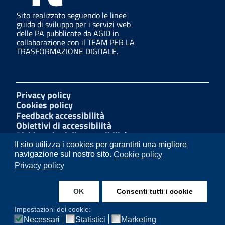
Sito realizzato seguendo le linee
guida di sviluppo per i servizi web
delle PA pubblicate da AGID in
collaborazione con il TEAM PER LA
TRASFORMAZIONE DIGITALE.
Privacy policy
Cookies policy
Feedback accessibilità
Obiettivi di accessibilità
Dichiarazioni di accessibilità
Amministrazione Trasparente
Il sito utilizza i cookies per garantirti una migliore
Mappa del sito
navigazione sul nostro sito.
Cookie policy
Segnalazioni di illecito
Privacy policy
W3C Css
OK
Consenti tutti i cookie
Instagram
Facebook
Impostazioni dei cookie:
Necessari
Statistici
Marketing