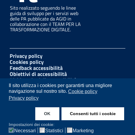
Sito realizzato seguendo le linee
guida di sviluppo per i servizi web
delle PA pubblicate da AGID in
collaborazione con il TEAM PER LA
TRASFORMAZIONE DIGITALE.
Privacy policy
Cookies policy
Feedback accessibilità
Obiettivi di accessibilità
Dichiarazioni di accessibilità
Amministrazione Trasparente
Il sito utilizza i cookies per garantirti una migliore
Mappa del sito
navigazione sul nostro sito.
Cookie policy
Segnalazioni di illecito
Privacy policy
W3C Css
OK
Consenti tutti i cookie
Instagram
Facebook
Impostazioni dei cookie:
Necessari
Statistici
Marketing