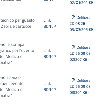
02/01
(
204 KB
)
pdf
Delibera
 tecnico per guasto
Link
CD 08 26
Zebra e cartucce
BDNCP
03/03
(
205 KB
)
ione e stampa
pdf
Delibera
rafico per l'evento
Link
CD 26 09 03
del Medico e
BDNCP
02
(
207 KB
)
oiatra"
one servizio
pdf
Delibera
o per l'evento
Link
CD 26 09 03
del Medico e
BDNCP
03
(
204 KB
)
oiatra"