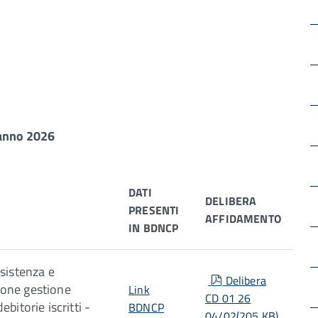
- anno 2026
DATI
DELIBERA
PRESENTI
AFFIDAMENTO
IN BDNCP
ssistenza e
pdf
Delibera
one gestione
Link
CD 01 26
ebitorie iscritti -
BDNCP
04/02
(
205 KB
)