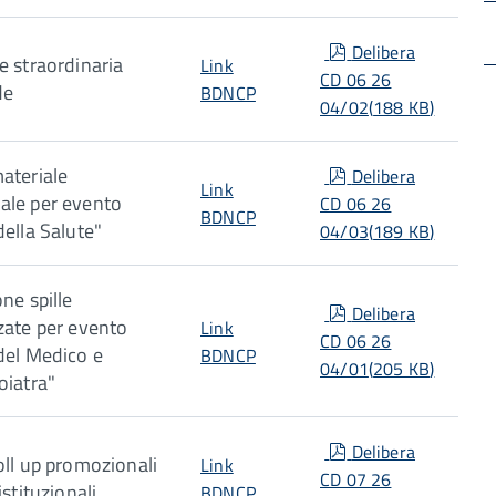
pdf
Delibera
e straordinaria
Link
CD 06 26
de
BDNCP
04/02
(
188 KB
)
pdf
ateriale
Delibera
Link
ale per evento
CD 06 26
BDNCP
della Salute"
04/03
(
189 KB
)
ne spille
pdf
Delibera
zate per evento
Link
CD 06 26
del Medico e
BDNCP
04/01
(
205 KB
)
oiatra"
pdf
Delibera
oll up promozionali
Link
CD 07 26
istituzionali
BDNCP