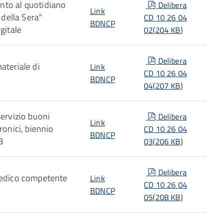
pdf
to al quotidiano
Delibera
Link
e della Sera"
CD 10 26 04
BDNCP
gitale
02
(
204 KB
)
pdf
Delibera
ateriale di
Link
CD 10 26 04
BDNCP
04
(
207 KB
)
pdf
servizio buoni
Delibera
Link
ronici, biennio
CD 10 26 04
BDNCP
8
03
(
206 KB
)
pdf
Delibera
medico competente
Link
CD 10 26 04
BDNCP
05
(
208 KB
)