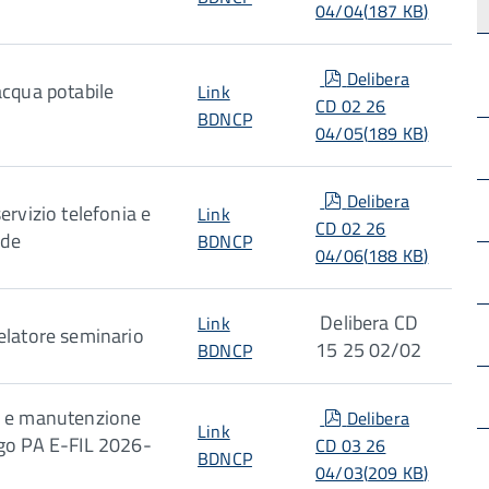
04/04
(
187 KB
)
pdf
Delibera
acqua potabile
Link
CD 02 26
BDNCP
04/05
(
189 KB
)
pdf
Delibera
ervizio telefonia e
Link
CD 02 26
ede
BDNCP
04/06
(
188 KB
)
Delibera CD
Link
elatore seminario
15 25 02/02
BDNCP
pdf
a e manutenzione
Delibera
Link
go PA E-FIL 2026-
CD 03 26
BDNCP
04/03
(
209 KB
)