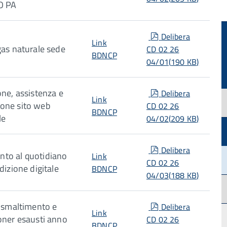
O PA
pdf
Delibera
Link
gas naturale sede
CD 02 26
BDNCP
04/01
(
190 KB
)
pdf
one, assistenza e
Delibera
Link
one sito web
CD 02 26
BDNCP
le
04/02
(
209 KB
)
pdf
Delibera
to al quotidiano
Link
CD 02 26
dizione digitale
BDNCP
04/03
(
188 KB
)
pdf
i smaltimento e
Delibera
Link
oner esausti anno
CD 02 26
BDNCP