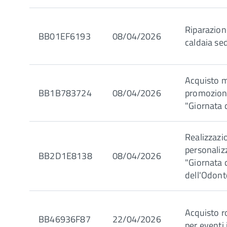
Riparazion
BB01EF6193
08/04/2026
caldaia se
Acquisto m
BB1B783724
08/04/2026
promozion
"Giornata 
Realizzazio
personaliz
BB2D1E8138
08/04/2026
"Giornata 
dell'Odont
Acquisto r
BB46936F87
22/04/2026
per eventi 