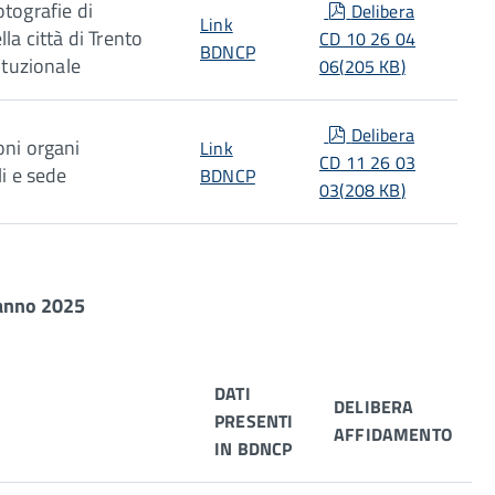
pdf
otografie di
Delibera
Link
lla città di Trento
CD 10 26 04
BDNCP
tituzionale
06
(
205 KB
)
pdf
Delibera
oni organi
Link
CD 11 26 03
li e sede
BDNCP
03
(
208 KB
)
- anno 2025
DATI
DELIBERA
PRESENTI
AFFIDAMENTO
IN BDNCP