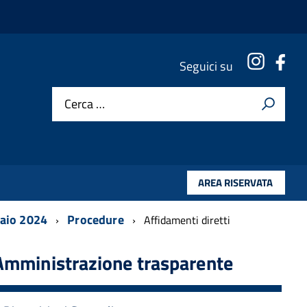
Instagr
Fac
Seguici su
Cerca …
AREA RISERVATA
naio 2024
Procedure
Affidamenti diretti
Amministrazione trasparente