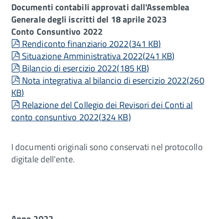
Documenti contabili approvati dall'Assemblea
Generale degli iscritti del 18 aprile 2023
Conto Consuntivo 2022
pdf
Rendiconto finanziario 2022
(
341 KB
)
pdf
Situazione Amministrativa 2022
(
241 KB
)
pdf
Bilancio di esercizio 2022
(
185 KB
)
pdf
Nota integrativa al bilancio di esercizio 2022
(
260
KB
)
pdf
Relazione del Collegio dei Revisori dei Conti al
conto consuntivo 2022
(
324 KB
)
I documenti originali sono conservati nel protocollo
digitale dell'ente.
Anno 2022