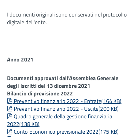
I documenti originali sono conservati nel protocollo
digitale dell'ente.
Anno 2021
Documenti approvati dall'Assemblea Generale
degli iscritti del 13 dicembre 2021
Bilancio di previsione 2022
pdf
Preventivo finanziario 2022 - Entrate
(
164 KB
)
pdf
Preventivo finanziario 2022 - Uscite
(
200 KB
)
pdf
Quadro generale della gestione finanziaria
2022
(
138 KB
)
pdf
Conto Economico previsionale 2022
(
175 KB
)