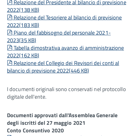
pdf
Relazione del Presidente al bilancio di previsione
2022
(
138 KB
)
pdf
Relazione del Tesoriere al bilancio di previsione
2022
(
183 KB
)
pdf
Piano del fabbisogno del personale 2021-
2023
(
35 KB
)
pdf
Tabella dimostrativa avanzo di amministrazione
2022
(
162 KB
)
pdf
Relazione del Collegio dei Revisori dei conti al
bilancio di previsione 2022
(
446 KB
)
I documenti originali sono conservati nel protocollo
digitale dell'ente.
Documenti approvati dall'Assemblea Generale
degli iscritti del 27 maggio 2021
Conto Consuntivo 2020