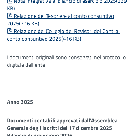
pdf
Nota integrativa al bilancio di esercizio 2025
(
239
KB
)
pdf
Relazione del Tesoriere al conto consuntivo
2025
(
216 KB
)
pdf
Relazione del Collegio dei Revisori dei Conti al
conto consuntivo 2025
(
416 KB
)
I documenti originali sono conservati nel protocollo
digitale dell'ente.
Anno 2025
Documenti contabili approvati dall'Assemblea
Generale degli iscritti del 17 dicembre 2025
Bilancio di previsione 2026