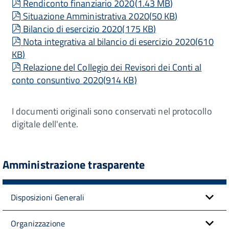
pdf
Rendiconto finanziario 2020
(
1.43 MB
)
pdf
Situazione Amministrativa 2020
(
50 KB
)
pdf
Bilancio di esercizio 2020
(
175 KB
)
pdf
Nota integrativa al bilancio di esercizio 2020
(
610
KB
)
pdf
Relazione del Collegio dei Revisori dei Conti al
conto consuntivo 2020
(
914 KB
)
I documenti originali sono conservati nel protocollo
digitale dell'ente.
Amministrazione trasparente
Disposizioni Generali
Organizzazione