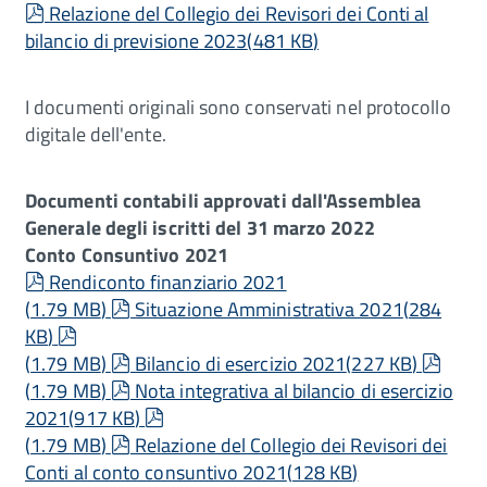
pdf
Relazione del Collegio dei Revisori dei Conti al
bilancio di previsione 2023
(
481 KB
)
I documenti originali sono conservati nel protocollo
digitale dell'ente.
Documenti contabili approvati dall'Assemblea
Generale degli iscritti del 31 marzo 2022
Conto Consuntivo 2021
pdf
Rendiconto finanziario 2021
pdf
(
1.79 MB
)
Situazione Amministrativa 2021
(
284
pdf
KB
)
pdf
pdf
(
1.79 MB
)
Bilancio di esercizio 2021
(
227 KB
)
pdf
(
1.79 MB
)
Nota integrativa al bilancio di esercizio
pdf
2021
(
917 KB
)
pdf
(
1.79 MB
)
Relazione del Collegio dei Revisori dei
Conti al conto consuntivo 2021
(
128 KB
)