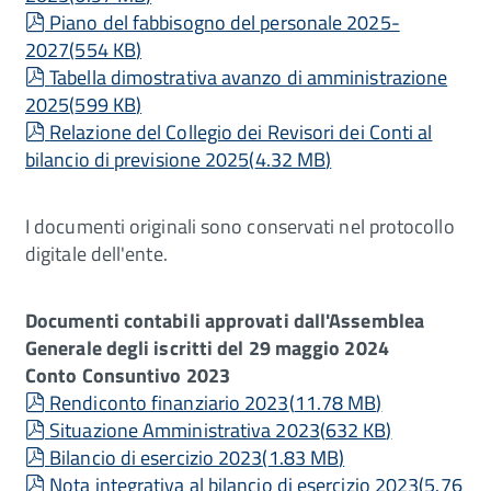
pdf
Piano del fabbisogno del personale 2025-
2027
(
554 KB
)
pdf
Tabella dimostrativa avanzo di amministrazione
2025
(
599 KB
)
pdf
Relazione del Collegio dei Revisori dei Conti al
bilancio di previsione 2025
(
4.32 MB
)
I documenti originali sono conservati nel protocollo
digitale dell'ente.
Documenti contabili approvati dall'Assemblea
Generale degli iscritti del 29 maggio 2024
Conto Consuntivo 2023
pdf
Rendiconto finanziario 2023
(
11.78 MB
)
pdf
Situazione Amministrativa 2023
(
632 KB
)
pdf
Bilancio di esercizio 2023
(
1.83 MB
)
pdf
Nota integrativa al bilancio di esercizio 2023
(
5.76