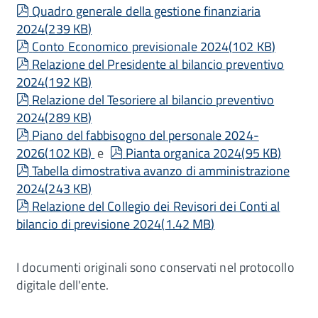
pdf
Quadro generale della gestione finanziaria
2024
(
239 KB
)
pdf
Conto Economico previsionale 2024
(
102 KB
)
pdf
Relazione del Presidente al bilancio preventivo
2024
(
192 KB
)
pdf
Relazione del Tesoriere al bilancio preventivo
2024
(
289 KB
)
pdf
Piano del fabbisogno del personale 2024-
pdf
2026
(
102 KB
)
e
Pianta organica 2024
(
95 KB
)
pdf
Tabella dimostrativa avanzo di amministrazione
2024
(
243 KB
)
pdf
Relazione del Collegio dei Revisori dei Conti al
bilancio di previsione 2024
(
1.42 MB
)
I documenti originali sono conservati nel protocollo
digitale dell'ente.