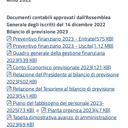
Documenti contabili approvati dall'Assemblea
Generale degli iscritti del 14 dicembre 2022
Bilancio di previsione 2023
pdf
Preventivo finanziario 2023 - Entrate
(
575 KB
)
pdf
Preventivo finanziario 2023 - Uscite
(
1.12 MB
)
pdf
Quadro generale della gestione finanziaria
2023
(
539 KB
)
pdf
Conto Economico previsionale 2023
(
121 KB
)
pdf
Relazione del Presidente al bilancio di previsione
2023
(
502 KB
)
pdf
Relazione del Tesoriere al bilancio di previsione
2023
(
541 KB
)
pdf
Piano del fabbisogno del personale 2023-
pdf
2025
(
73 KB
)
e
Pianta organica 2023
(
47 KB
)
pdf
Tabella dimostrativa avanzo di amministrazione
2023
(
69 KB
)