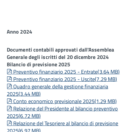
Anno 2024
Documenti contabili approvati dall'Assemblea
Generale degli iscritti del 20 dicembre 2024
Bilancio di previsione 2025
pdf
Preventivo finanziario 2025 - Entrate
(
3.64 MB
)
pdf
Preventivo finanziario 2025 - Uscite
(
7.29 MB
)
pdf
Quadro generale della gestione finanziaria
2025
(
3.44 MB
)
pdf
Conto economico previsionale 2025
(
1.29 MB
)
pdf
Relazione del Presidente al bilancio preventivo
2025
(
6.72 MB
)
pdf
Relazione del Tesoriere al bilancio di previsione
2025
(
6.97 MB
)