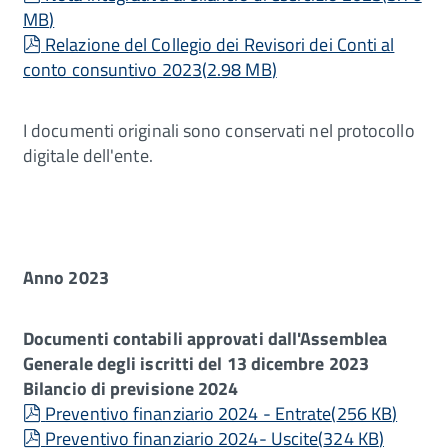
MB
)
pdf
Relazione del Collegio dei Revisori dei Conti al
conto consuntivo 2023
(
2.98 MB
)
I documenti originali sono conservati nel protocollo
digitale dell'ente.
Anno 2023
Documenti contabili approvati dall'Assemblea
Generale degli iscritti del 13 dicembre 2023
Bilancio di previsione 2024
pdf
Preventivo finanziario 2024 - Entrate
(
256 KB
)
pdf
Preventivo finanziario 2024- Uscite
(
324 KB
)