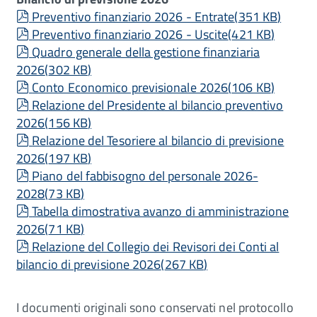
pdf
Preventivo finanziario 2026 - Entrate
(
351 KB
)
pdf
Preventivo finanziario 2026 - Uscite
(
421 KB
)
pdf
Quadro generale della gestione finanziaria
2026
(
302 KB
)
pdf
Conto Economico previsionale 2026
(
106 KB
)
pdf
Relazione del Presidente al bilancio preventivo
2026
(
156 KB
)
pdf
Relazione del Tesoriere al bilancio di previsione
2026
(
197 KB
)
pdf
Piano del fabbisogno del personale 2026-
2028
(
73 KB
)
pdf
Tabella dimostrativa avanzo di amministrazione
2026
(
71 KB
)
pdf
Relazione del Collegio dei Revisori dei Conti al
bilancio di previsione 2026
(
267 KB
)
I documenti originali sono conservati nel protocollo