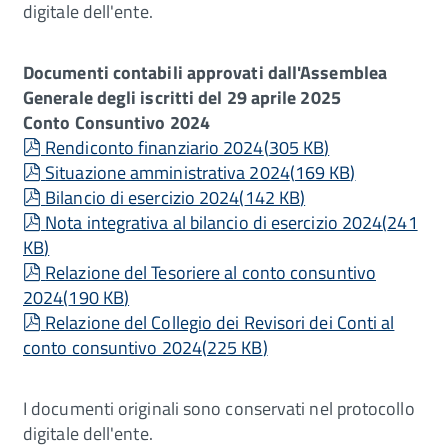
digitale dell'ente.
Documenti contabili approvati dall'Assemblea
Generale degli iscritti del 29 aprile 2025
Conto Consuntivo 2024
pdf
Rendiconto finanziario 2024
(
305 KB
)
pdf
Situazione amministrativa 2024
(
169 KB
)
pdf
Bilancio di esercizio 2024
(
142 KB
)
pdf
Nota integrativa al bilancio di esercizio 2024
(
241
KB
)
pdf
Relazione del Tesoriere al conto consuntivo
2024
(
190 KB
)
pdf
Relazione del Collegio dei Revisori dei Conti al
conto consuntivo 2024
(
225 KB
)
I documenti originali sono conservati nel protocollo
digitale dell'ente.