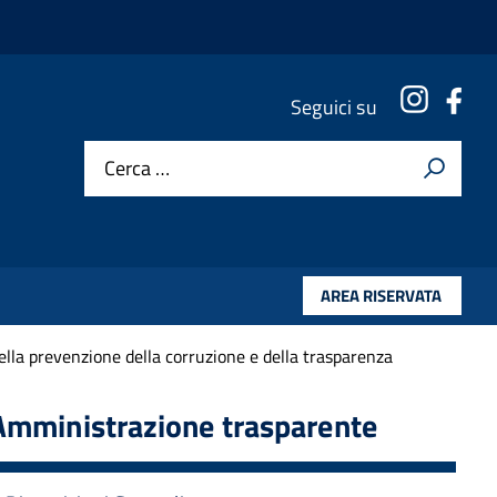
Instagr
Fac
Seguici su
Cerca …
AREA RISERVATA
lla prevenzione della corruzione e della trasparenza
Amministrazione trasparente