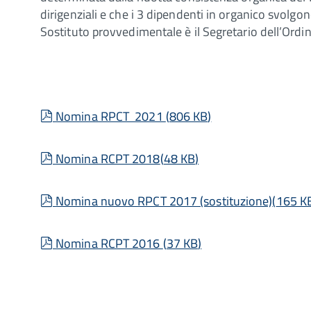
dirigenziali e che i 3 dipendenti in organico svolgo
Sostituto provvedimentale è il Segretario dell’Ordin
pdf
Nomina RPCT 2021
(
806 KB
)
pdf
Nomina RCPT 2018
(
48 KB
)
pdf
Nomina nuovo RPCT 2017 (sostituzione)
(
165 K
pdf
Nomina RCPT 2016
(
37 KB
)