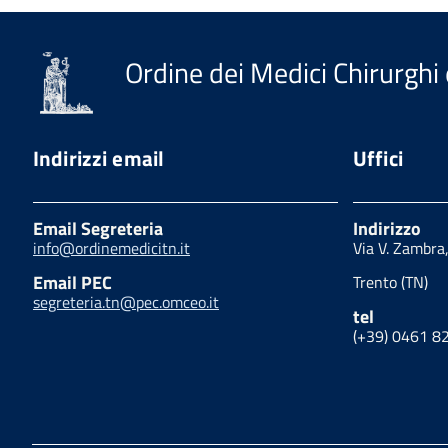
Ordine dei Medici Chirurghi 
Indirizzi email
Uffici
Email Segreteria
Indirizzo
info@ordinemedicitn.it
Via V. Zambra
Email PEC
Trento (TN)
segreteria.tn@pec.omceo.it
tel
(+39) 0461 8