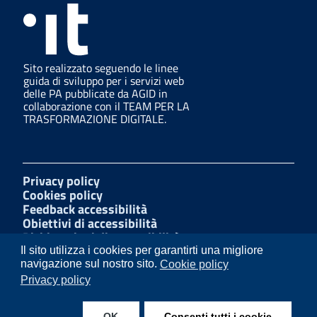
Sito realizzato seguendo le linee
guida di sviluppo per i servizi web
delle PA pubblicate da AGID in
collaborazione con il TEAM PER LA
TRASFORMAZIONE DIGITALE.
Privacy policy
Cookies policy
Feedback accessibilità
Obiettivi di accessibilità
Dichiarazioni di accessibilità
Amministrazione Trasparente
Il sito utilizza i cookies per garantirti una migliore
Mappa del sito
navigazione sul nostro sito.
Cookie policy
Segnalazioni di illecito
Privacy policy
W3C Css
OK
Consenti tutti i cookie